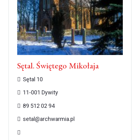
Sętal. Świętego Mikołaja
Sętal 10
11-001 Dywity
89 512 02 94
setal@archwarmia.pl