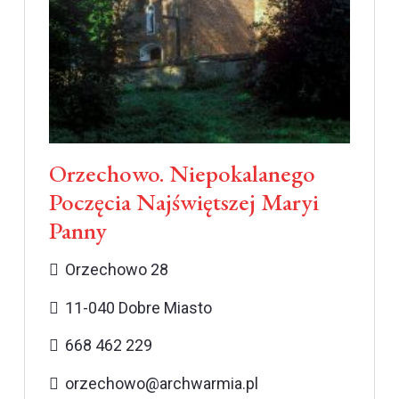
Orzechowo. Niepokalanego
Poczęcia Najświętszej Maryi
Panny
Orzechowo 28
11-040 Dobre Miasto
668 462 229
orzechowo@archwarmia.pl