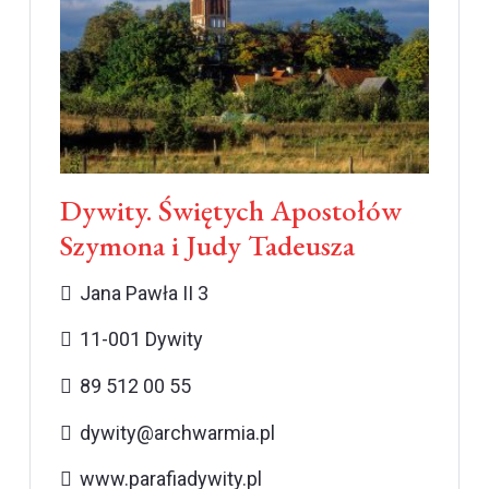
Dywity. Świętych Apostołów
Szymona i Judy Tadeusza
Jana Pawła II 3
11-001 Dywity
89 512 00 55
dywity@archwarmia.pl
www.parafiadywity.pl