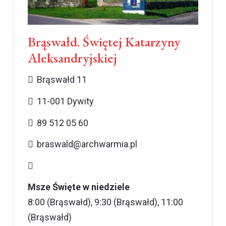
Brąswałd. Świętej Katarzyny
Aleksandryjskiej
Brąswałd 11
11-001 Dywity
89 512 05 60
braswald@archwarmia.pl
Msze Święte w niedziele
8:00 (Brąswałd), 9:30 (Brąswałd), 11:00
(Brąswałd)