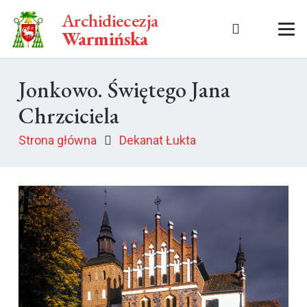
Archidiecezja
Warmińska
Jonkowo. Świętego Jana
Chrzciciela
Strona główna
Dekanat Łukta